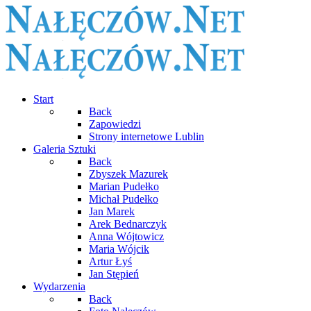
Start
Back
Zapowiedzi
Strony internetowe Lublin
Galeria Sztuki
Back
Zbyszek Mazurek
Marian Pudełko
Michał Pudełko
Jan Marek
Arek Bednarczyk
Anna Wójtowicz
Maria Wójcik
Artur Łyś
Jan Stępień
Wydarzenia
Back